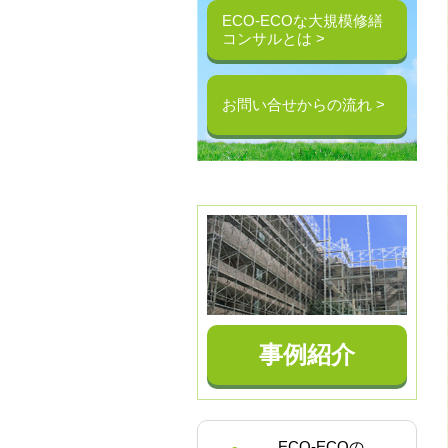
ECO-ECOな大規模修繕
コンサルとは >
お問い合せからの流れ >
事例紹介
ECO-ECOの