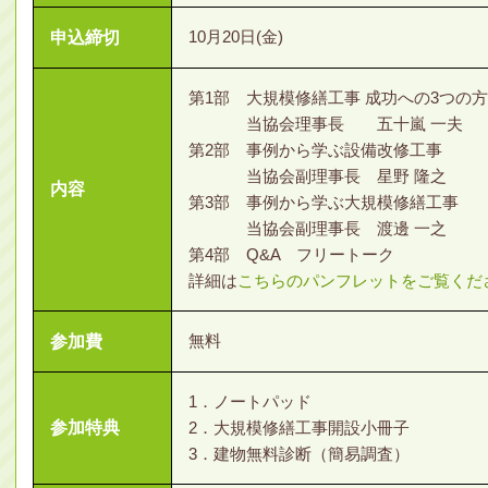
10月20日(金)
申込締切
第1部 大規模修繕工事 成功への3つの
当協会理事長 五十嵐 一夫
第2部 事例から学ぶ設備改修工事
当協会副理事長 星野 隆之
内容
第3部 事例から学ぶ大規模修繕工事
当協会副理事長 渡邊 一之
第4部 Q&A フリートーク
詳細は
こちらのパンフレットをご覧くだ
無料
参加費
1．ノートパッド
参加特典
2．大規模修繕工事開設小冊子
3．建物無料診断（簡易調査）